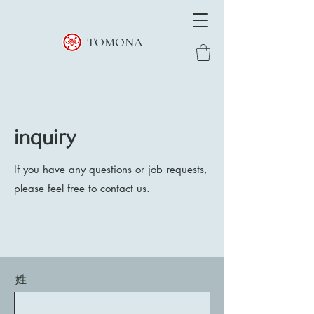
TOMONA
inquiry
If you have any questions or job requests,
please feel free to contact us.
姓