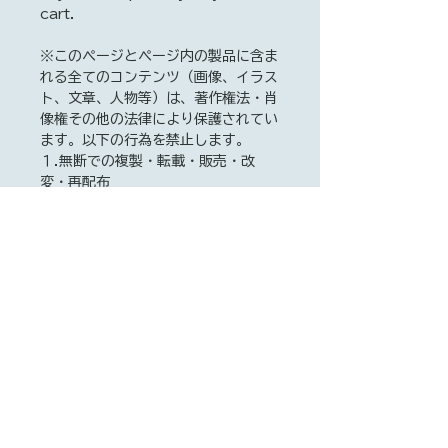
cart.
※このページとページ内の製品に含ま
れる全てのコンテンツ（画像、イラス
ト、文章、人物等）は、著作権法・肖
像権その他の法律により保護されてい
ます。以下の行為を禁止します。
１.無断での複製・転載・販売・改
変・再配布
２.生成AI・機械学習・ディープラー
ニング等の学習データへの利用
３.商用・営利目的での使用（販促
物・広告・商品化など）
これらに違反した場合、著作権法およ
び関連法令に基づき、民事・刑事を含
む法的責任が追及される可能性があり
ます。
All content on this page and
in the products featured on
this page (including images,