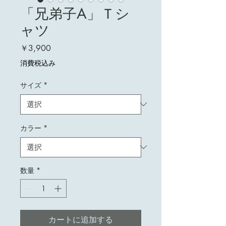
「兄弟子A」Ｔシ
ャツ
価
￥3,900
格
消費税込み
サイズ
*
カラー
*
数量
*
カートに追加する