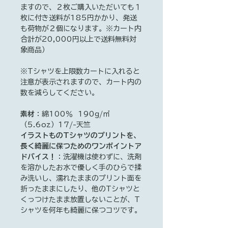
ますので、２枚ご購入いただいても１
枚に付き送料が185円かかり、発送
も荷物が２個になります。※カート内
合計が20,000円以上で送料無料対
象商品）
※Tシャツを上限数カートに入れると
注意が表示されますので、カート内の
数を減らしてください。
素材
：綿100％ 190g/㎡
（5.6oz）17/-天竺
イラストものTシャツのプリントを、
長く綺麗に保つためのワンポイントア
ドバイス！
：洗濯機は使わずに、洗剤
を溶かしたお水で優しく手のひらで揉
み洗いし、濡れたままのプリント面を
折ったままにしたり、他のTシャツと
くっつけたまま放置しないことが、T
シャツを何年も綺麗に保つコツです。