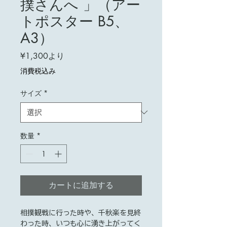
撲さんへ 」（アー
トポスター B5、
A3）
セ
¥1,300
より
ー
消費税込み
ル
価
サイズ
*
格
数量
*
カートに追加する
相撲観戦に行った時や、千秋楽を見終
わった時、いつも心に湧き上がってく