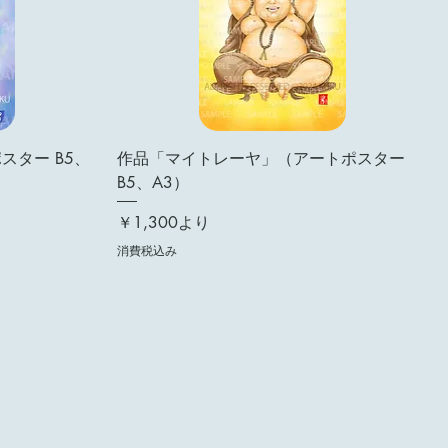
ポスター B5、
作品「マイトレーヤ」（アートポスター
B5、A3）
セール価格
￥1,300
より
消費税込み