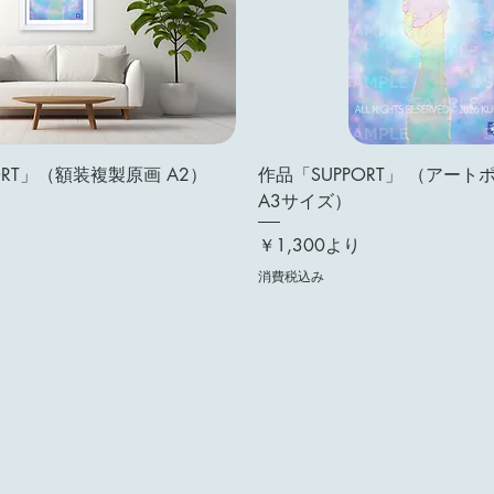
ORT」（額装複製原画 A2）
作品「SUPPORT」 （アート
A3サイズ）
セール価格
￥1,300
より
消費税込み